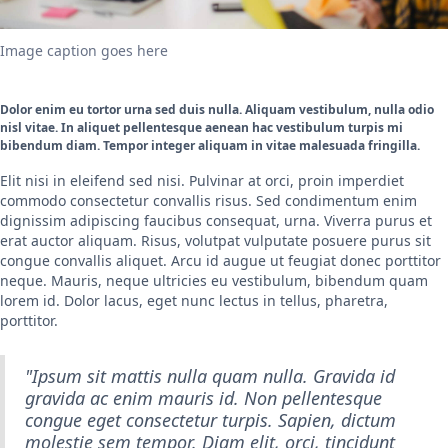
Image caption goes here
Dolor enim eu tortor urna sed duis nulla. Aliquam vestibulum, nulla odio
nisl vitae. In aliquet pellentesque aenean hac vestibulum turpis mi
bibendum diam. Tempor integer aliquam in vitae malesuada fringilla.
Elit nisi in eleifend sed nisi. Pulvinar at orci, proin imperdiet
commodo consectetur convallis risus. Sed condimentum enim
dignissim adipiscing faucibus consequat, urna. Viverra purus et
erat auctor aliquam. Risus, volutpat vulputate posuere purus sit
congue convallis aliquet. Arcu id augue ut feugiat donec porttitor
neque. Mauris, neque ultricies eu vestibulum, bibendum quam
lorem id. Dolor lacus, eget nunc lectus in tellus, pharetra,
porttitor.
"Ipsum sit mattis nulla quam nulla. Gravida id
gravida ac enim mauris id. Non pellentesque
congue eget consectetur turpis. Sapien, dictum
molestie sem tempor. Diam elit, orci, tincidunt