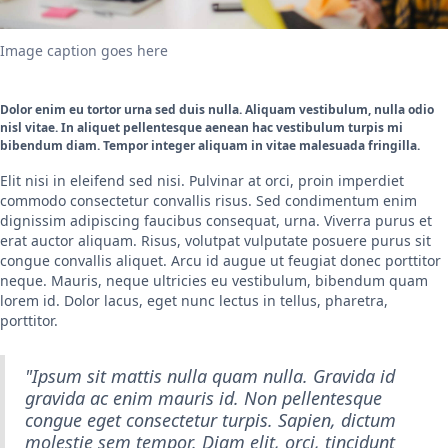
Image caption goes here
Dolor enim eu tortor urna sed duis nulla. Aliquam vestibulum, nulla odio
nisl vitae. In aliquet pellentesque aenean hac vestibulum turpis mi
bibendum diam. Tempor integer aliquam in vitae malesuada fringilla.
Elit nisi in eleifend sed nisi. Pulvinar at orci, proin imperdiet
commodo consectetur convallis risus. Sed condimentum enim
dignissim adipiscing faucibus consequat, urna. Viverra purus et
erat auctor aliquam. Risus, volutpat vulputate posuere purus sit
congue convallis aliquet. Arcu id augue ut feugiat donec porttitor
neque. Mauris, neque ultricies eu vestibulum, bibendum quam
lorem id. Dolor lacus, eget nunc lectus in tellus, pharetra,
porttitor.
"Ipsum sit mattis nulla quam nulla. Gravida id
gravida ac enim mauris id. Non pellentesque
congue eget consectetur turpis. Sapien, dictum
molestie sem tempor. Diam elit, orci, tincidunt